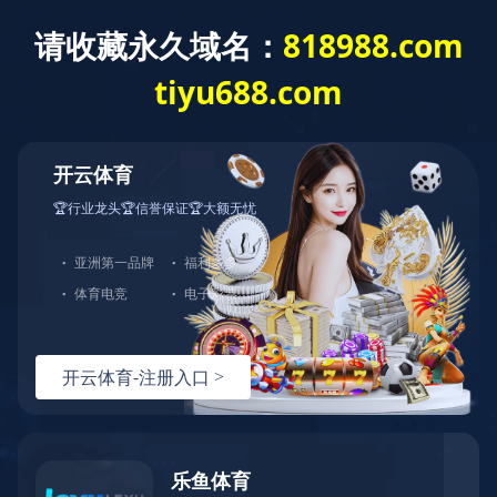
开云体育
开云体育
返回