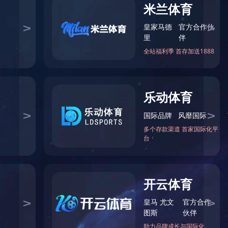
YS型螺旋输送压榨机