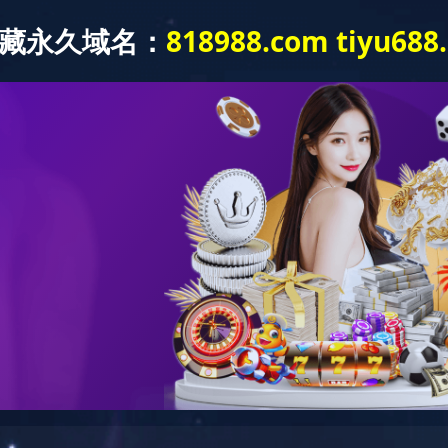
开云体育
开云体育-开云(中国)一站式服务官方网站
开云体育