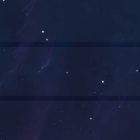
LS-W型无轴螺旋输送机