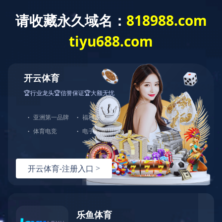
开云体育
工艺技术
返回