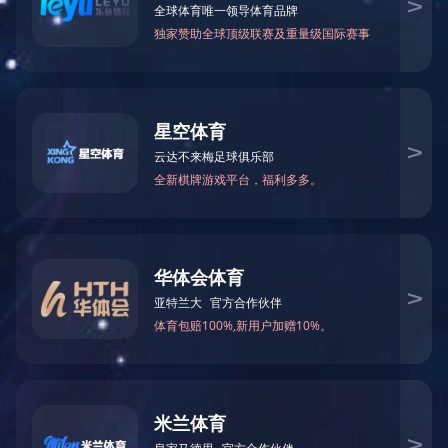
磁混凝技术
了解更多