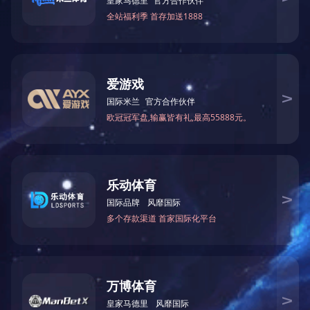
发展原则
人才是企业竞争优势，企业坚持，人力资源优先投入、舍得投入持续投入、
打造优秀团队。
开
上
下
云
尾
一
一
1
2
3
4
5
6
体
页
页
页
我要应聘
© 2025. 开云体育-开云(中国)一站式服务官方网站 版权所有
育
我要应聘
我要应聘
我要应聘
我要应聘