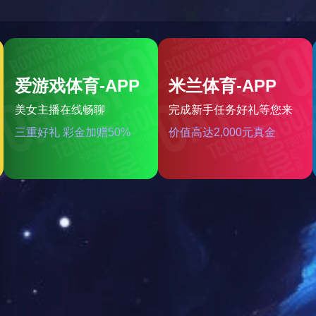
TFD型一体式加药装置