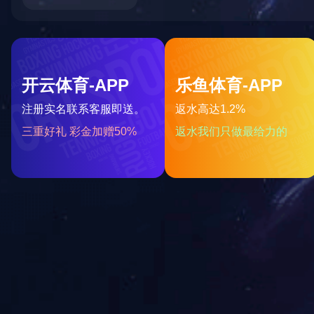
WA型加药装置