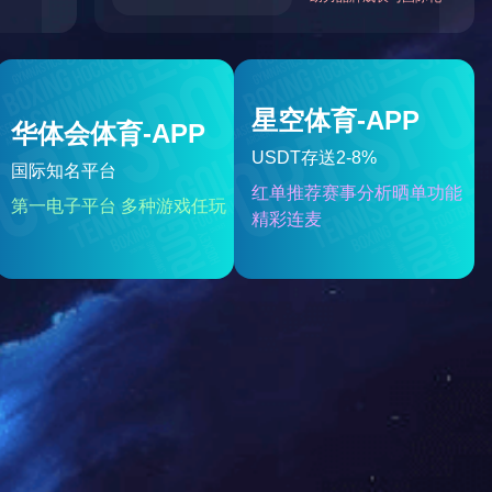
TAJY型全自动加药装置