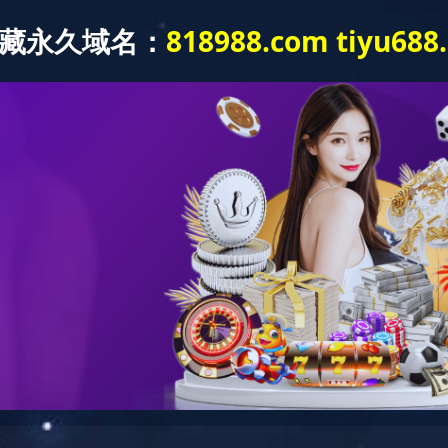
开云体育
开云体育-开云(中国)一站式服务官方网站
开云体育