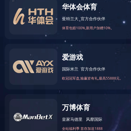
闸门系列设备
深度处理系列设备
水质净化系列设备
声屏障
其他配件
DNT型带式浓缩脱水一体机